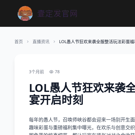
首页
直播资讯
LOL愚人节狂欢来袭全服整活玩法彩蛋
3个月前
78
LOL愚人节狂欢来袭
宴开启时刻
每年的愚人节，召唤师峡谷都会迎来一场别开生面
趣味彩蛋与重磅福利集中曝光，在欢乐与创意交织