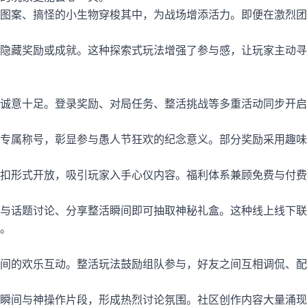
图案、搞怪的小生物穿梭其中，为战场增添活力。即便在激烈团
隐藏奖励或成就。这种探索式玩法增强了参与感，让玩家主动寻
诚意十足。登录奖励、对局任务、整活挑战等多重活动同步开启
专属称号，彰显参与愚人节狂欢的纪念意义。部分奖励采用趣味
扣形式开放，吸引玩家入手心仪内容。福利体系兼顾免费与付费
与话题讨论、分享整活瞬间即可抽取神秘礼盒。这种线上线下联
。
间的欢乐互动。整活玩法鼓励组队参与，好友之间互相调侃、配
瞬间与神操作片段，形成热烈讨论氛围。社区创作内容大量涌现