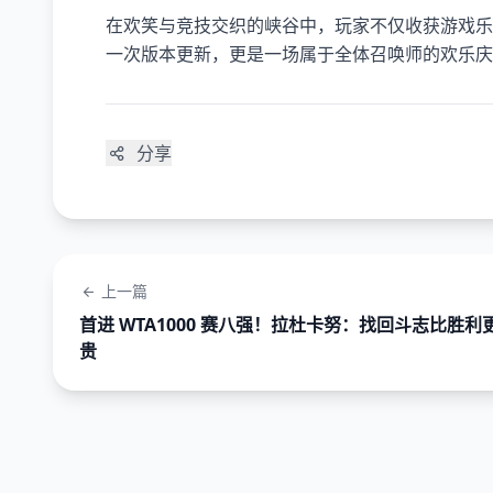
在欢笑与竞技交织的峡谷中，玩家不仅收获游戏乐
一次版本更新，更是一场属于全体召唤师的欢乐庆
分享
上一篇
首进 WTA1000 赛八强！拉杜卡努：找回斗志比胜利
贵