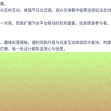
果。
众实时互动，增强节日仪式感。观众在弹幕中投票选择玩法走向
一对局，而是扩展为全平台联动的狂欢盛宴。玩家既是参与者，
、趣味彩蛋揭秘、福利奖励升级与玩家互动体验四大板块，构建
打磨，每一处设计都彰显用心与创意。