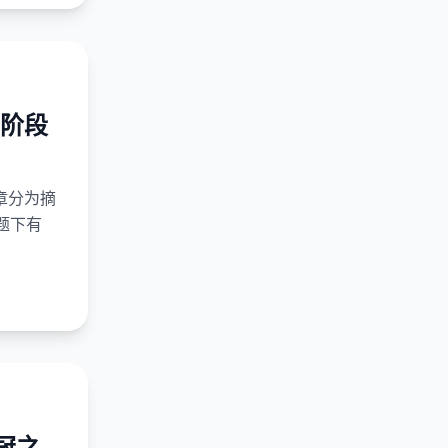
阶段
章分为摘
题下有
冠之