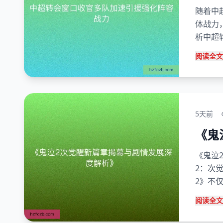
随着中
体战力
析中超
阅读全文
5天前
《鬼
《鬼泣
2：次
2》不
阅读全文