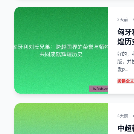
3天前
匈牙
煌历
好的，
版，并
发ק...
阅读全文
4天前
中超