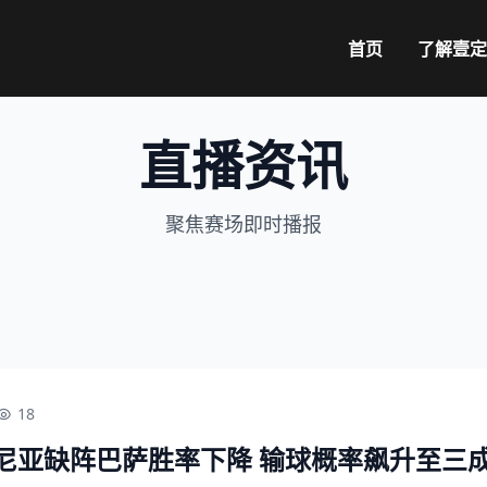
首页
了解
壹定
直播资讯
聚焦赛场即时播报
18
尼亚缺阵巴萨胜率下降 输球概率飙升至三