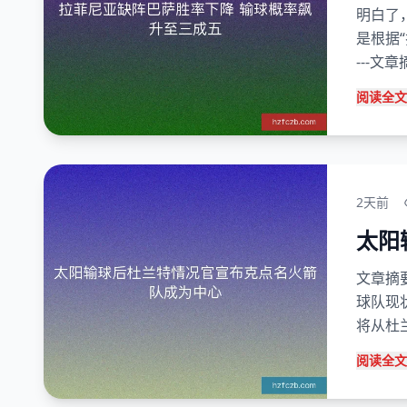
明白了
是根据
---文
阅读全文
2天前
太阳
文章摘要
球队现
将从杜
阅读全文