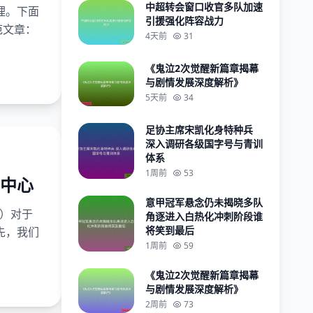
中超转会窗口收官多队加速
理。下面
引援强化阵容战力
范文章：
4天前
31
《鬼泣2次觉醒新篇章揭幕
与剧情发展深度解析》
5天前
34
足协主席宋凯化身特种兵
深入调研各级国字号与青训
体系
1周前
53
中心
意甲冠军悬念仍未揭晓多队
t）对于
角逐进入白热化冲刺阶段谁
将笑到最后
先，我们
1周前
59
《鬼泣2次觉醒新篇章揭幕
与剧情发展深度解析》
2周前
73