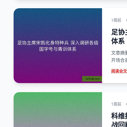
1周前
足协
体系
文章摘
开场合
阅读全文
1周前
科维
战回