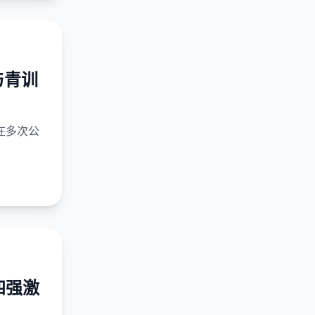
与青训
在多次公
四强激