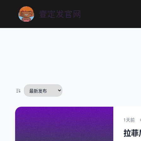
1天前
拉菲