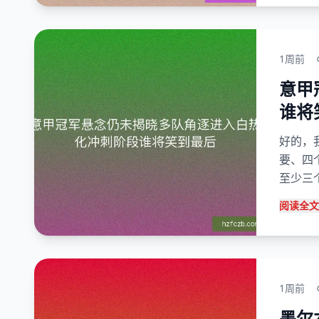
1周前
意甲
谁将
好的，
要、四
至少三
阅读全文
1周前
墨尔