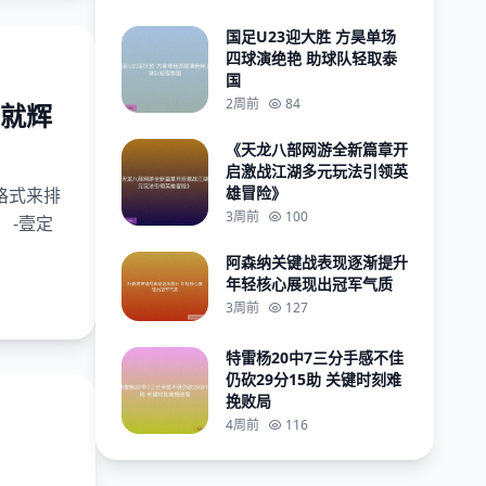
国足U23迎大胜 方昊单场
四球演绝艳 助球队轻取泰
国
2周前
84
就辉
《天龙八部网游全新篇章开
启激战江湖多元玩法引领英
雄冒险》
格式来排
3周前
100
 -壹定
阿森纳关键战表现逐渐提升
年轻核心展现出冠军气质
3周前
127
特雷杨20中7三分手感不佳
仍砍29分15助 关键时刻难
挽败局
4周前
116