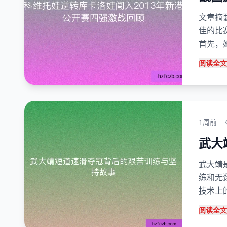
文章摘
佳的比
首先，
阅读全文
1周前
武大
武大靖
练和无
技术上
阅读全文