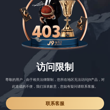
访问限制
尊敬的用户，由于相关法律限制，您所在地区无法访问J9产品，对
此造成的不便，我们深表歉意，您如有疑问请联系客服。
联系客服